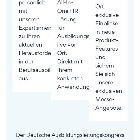
persönlich
All-In-
Ort
mit
One HR-
exklusive
unseren
Lösung
Einblicke
Expert:innen
für
in neue
zu Ihren
Ausbildungsbetriebe
Produkt-
aktuellen
live vor
Features
Herausforderungen
Ort.
und
in der
Direkt mit
sichern
Berufsausbildung
Ihrem
Sie sich
aus.
konkreten
unsere
Anwendungsfall.
exklusiven
Messe-
Angebote.
Der Deutsche Ausbildungsleitungskongress