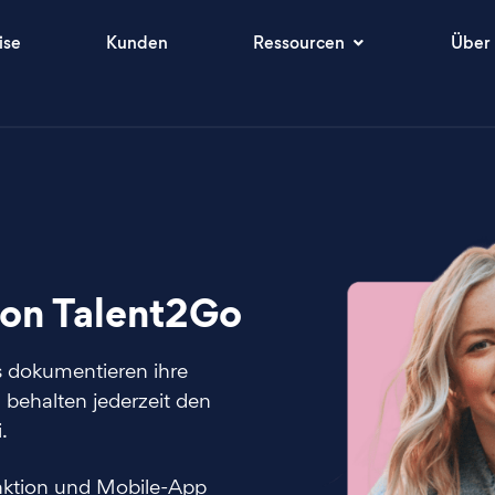
ise
Kunden
Ressourcen
Über
von Talent2Go
s dokumentieren ihre
 behalten jederzeit den
.
unktion und Mobile-App