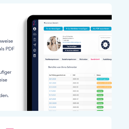
hweise
als PDF
ufiger
eise
den.