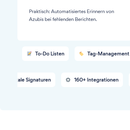
Praktisch: Automatisiertes Erinnern von
Azubis bei fehlenden Berichten.
To-Do Listen
Tag-Management
e Signaturen
160+ Integrationen
IHK-