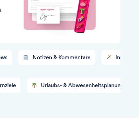
e
Notizen & Kommentare
Individuelle Dar
Urlaubs- & Abwesenheitsplanung
Datena