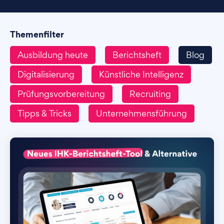
Themenfilter
Ausbildung heute
Berichtsheft
Blog
Digitalisierung
Künstliche Intelligenz
Prüfungsvorbereitung
Recruiting
Tipps & Tricks
Unternehmensführung