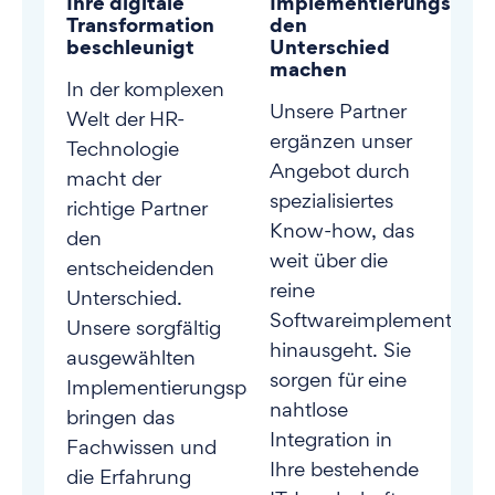
Ihre digitale
Implementierungspart
Transformation
den
beschleunigt
Unterschied
machen
In der komplexen
Unsere Partner
Welt der HR-
ergänzen unser
Technologie
Angebot durch
macht der
spezialisiertes
richtige Partner
Know-how, das
den
weit über die
entscheidenden
reine
Unterschied.
Softwareimplementieru
Unsere sorgfältig
hinausgeht. Sie
ausgewählten
sorgen für eine
Implementierungspartner
nahtlose
bringen das
Integration in
Fachwissen und
Ihre bestehende
die Erfahrung