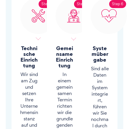
Step 4
Step 5
Step 6
Techni
Gemei
Syste
sche
nsame
müber
Einrich
Einrich
gabe
tung
tung
Sind alle
Wir sind
In
Daten
am Zug
einem
im
und
gemein
System
setzen
samen
integrie
Ihre
Termin
rt,
Unterne
richten
führen
hmensin
wir die
wir Sie
stanz
grundle
nochma
auf und
genden
l durch