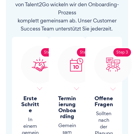
von Talent2Go wickeln wir den Onboarding-
Prozess
komplett gemeinsam ab. Unser Customer
Success Team unterstützt Sie jederzeit.
Step 1
Step 2
Step 3
Erste
Termin
Offene
Schritt
ierung
Fragen
e
Onboa
Sollten
rding
In
nach
Gemein
einem
der
sam
gemein
Planung