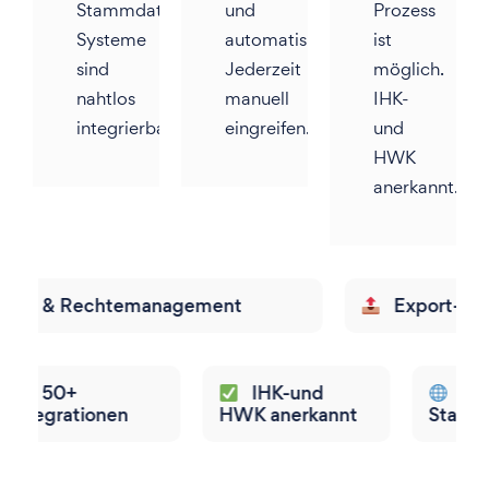
Stammdaten-
und
Prozess
Systeme
automatisieren.
ist
sind
Jederzeit
möglich.
nahtlos
manuell
IHK-
integrierbar.
eingreifen.
und
HWK
anerkannt.
echtemanagement
Export-Funktionen
+
IHK-und
ationen
HWK anerkannt
Standortman