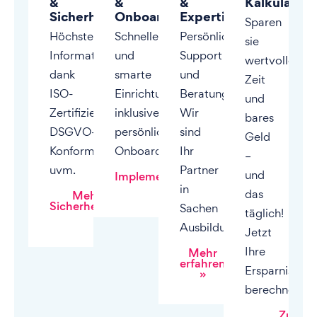
&
&
&
Kalkulator
Sicherheit
Onboarding
Expertise
Sparen
Höchste
Schnelle
Persönlicher
sie
Informationssicherheit
und
Support
wertvolle
dank
smarte
und
Zeit
ISO-
Einrichtung
Beratung.
und
Zertifizierung,
inklusive
Wir
bares
DSGVO-
persönlichem
sind
Geld
Konformität,
Onboarding.
Ihr
–
uvm.
Partner
und
Implementierungsprozess
»
in
das
Mehr zur
Sicherheitspolitik
Sachen
täglich!
»
Ausbildung.
Jetzt
Ihre
Mehr
erfahren
Ersparnis
»
berechnen.
Zum