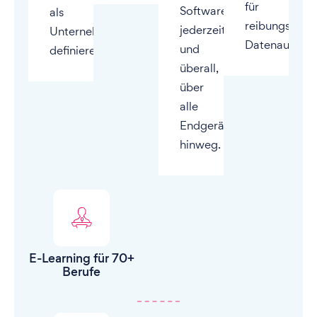
für
Software
als
reibungslose
jederzeit
Unternehmen
Datenaustaus
und
definieren.
überall,
über
alle
Endgeräte
hinweg.
E-Learning für 70+
Berufe