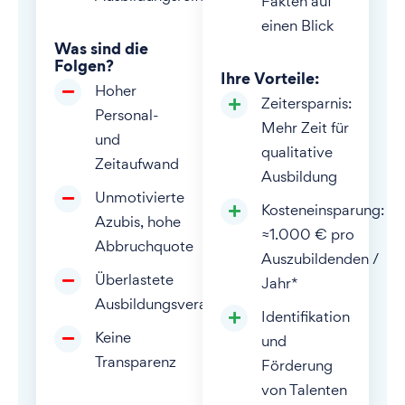
Fakten auf
einen Blick
Was sind die
Folgen?
Ihre Vorteile:
Hoher
Zeitersparnis:
Personal-
Mehr Zeit für
und
qualitative
Zeitaufwand
Ausbildung
Unmotivierte
Kosteneinsparung:
Azubis, hohe
≈1.000 € pro
Abbruchquote
Auszubildenden /
Überlastete
Jahr*
Ausbildungsverantwortliche
Identifikation
Keine
und
Transparenz
Förderung
von Talenten