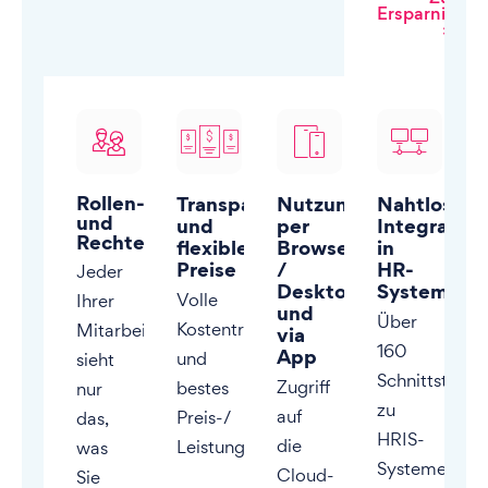
Ersparnisrec
»
Rollen-
Transparente
Nutzung
Nahtlose
und
und
per
Integration
Rechtemanagement
flexible
Browser
in
Preise
/
HR-
Jeder
Desktop
Systeme
Volle
Ihrer
und
Über
Kostentransparenz
Mitarbeiter:innen
via
160
App
und
sieht
Schnittstellen
Zugriff
bestes
nur
zu
auf
Preis-/
das,
HRIS-
die
Leistungsverhältnis
was
Systemen
Cloud-
Sie