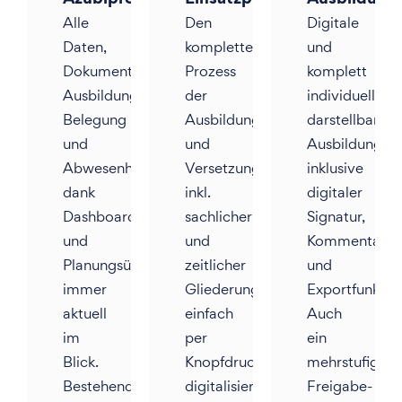
Alle
Den
Digitale
Daten,
kompletten
und
Dokumente,
Prozess
komplett
Ausbildungsfortschritte,
der
individuell
Belegung
Ausbildungs-
darstellbare
und
und
Ausbildungsn
Abwesenheiten
Versetzungsplanung
inklusive
dank
inkl.
digitaler
Dashboard
sachlicher
Signatur,
und
und
Kommentar-
Planungsübersicht
zeitlicher
und
immer
Gliederung
Exportfunktio
aktuell
einfach
Auch
im
per
ein
Blick.
Knopfdruck
mehrstufiger
Bestehende
digitalisieren
Freigabe-