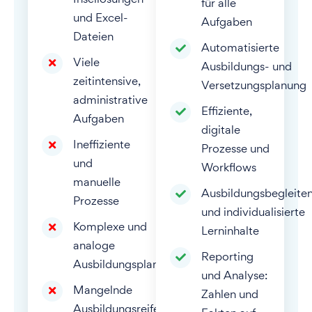
für alle
und Excel-
Aufgaben
Dateien
Automatisierte
Viele
Ausbildungs- und
zeitintensive,
Versetzungsplanung
administrative
Effiziente,
Aufgaben
digitale
Ineffiziente
Prozesse und
und
Workflows
manuelle
Ausbildungsbegleite
Prozesse
und individualisierte
Komplexe und
Lerninhalte
analoge
Reporting
Ausbildungsplanung
und Analyse:
Mangelnde
Zahlen und
Ausbildungsreife