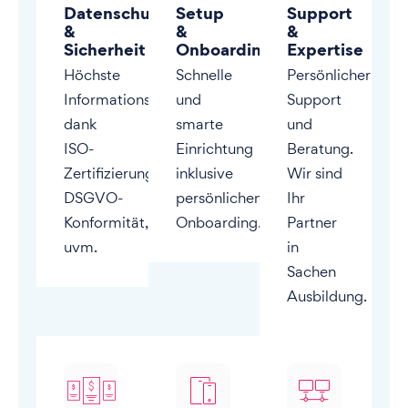
Datenschutz
Setup
Support
&
&
&
Sicherheit
Onboarding
Expertise
Höchste
Schnelle
Persönlicher
Informationssicherheit
und
Support
dank
smarte
und
ISO-
Einrichtung
Beratung.
Zertifizierung,
inklusive
Wir sind
DSGVO-
persönlichem
Ihr
Konformität,
Onboarding.
Partner
uvm.
in
Sachen
Ausbildung.