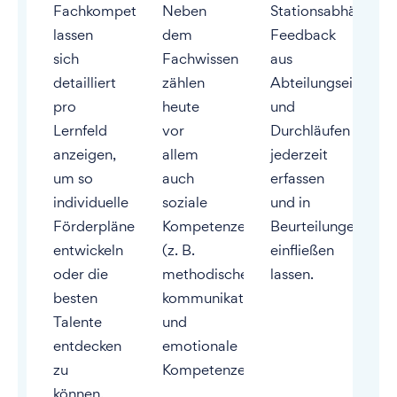
Fachkompetenzen
Neben
Stationsabhängige
lassen
dem
Feedback
sich
Fachwissen
aus
detailliert
zählen
Abteilungseinsätze
pro
heute
und
Lernfeld
vor
Durchläufen
anzeigen,
allem
jederzeit
um so
auch
erfassen
individuelle
soziale
und in
Förderpläne
Kompetenzen
Beurteilungen
entwickeln
(z. B.
einfließen
oder die
methodische,
lassen.
besten
kommunikative
Talente
und
entdecken
emotionale
zu
Kompetenzen).
können.