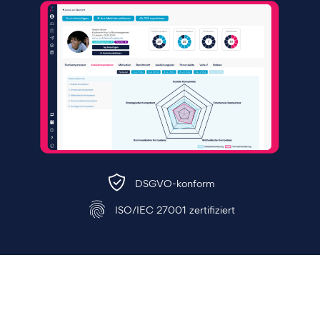
DSGVO-konform
ISO/IEC 27001 zertifiziert