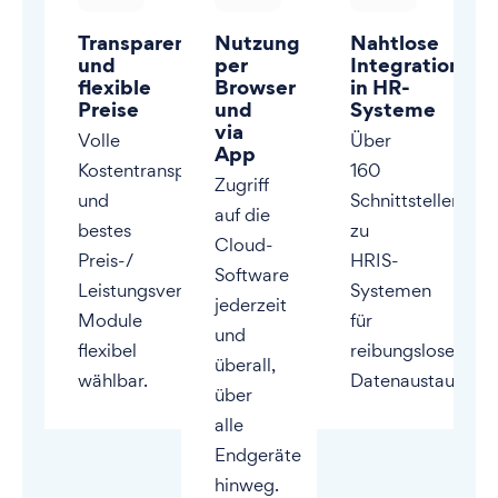
Transparente
Nutzung
Nahtlose
und
per
Integration
flexible
Browser
in HR-
Preise
und
Systeme
via
Volle
Über
App
Kostentransparenz
160
Zugriff
und
Schnittstellen
auf die
bestes
zu
Cloud-
Preis-/
HRIS-
Software
Leistungsverhältnis.
Systemen
jederzeit
Module
für
und
flexibel
reibungslosen
überall,
wählbar.
Datenaustausch.
über
alle
Endgeräte
hinweg.