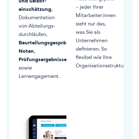
und Selbst-
– jeder Ihrer
einschätzung
,
Mitarbeiter:innen
Dokumentation
sieht nur das,
von Abteilungs-
was Sie als
durchläufen,
Unternehmen
Beurteilungsgesprächen
,
definieren. So
Noten
,
flexibel wie Ihre
Prüfungsergebnisse
Organisationsstruktur.
sowie
Lernengagement.