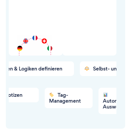
giken definieren
Selbst- und Fremdeinsch
zen
Tag-
Management
Automatische
Auswertungen