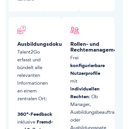
Ausbildungsdokumentation
Rollen- und
Rechtemanagement
Talent2Go
Frei
erfasst und
konfigurierbare
bündelt alle
Nutzerprofile
relevanten
mit
Informationen
individuellen
an einem
Rechten
: Ob
zentralen Ort:
Manager,
Ausbildungsbeauftragte
360°-Feedback
oder
Fremd-
inklusive
Ausbildungspate