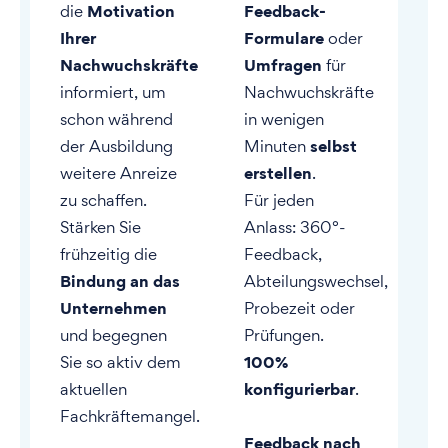
Motivation
Feedback-
die
Ihrer
Formulare
oder
Nachwuchskräfte
Umfragen
für
informiert, um
Nachwuchskräfte
schon während
in wenigen
selbst
der Ausbildung
Minuten
erstellen
weitere Anreize
.
zu schaffen.
Für jeden
Stärken Sie
Anlass: 360°-
frühzeitig die
Feedback,
Bindung an das
Abteilungswechsel,
Unternehmen
Probezeit oder
und begegnen
Prüfungen.
100%
Sie so aktiv dem
konfigurierbar
aktuellen
.
Fachkräftemangel.
Feedback nach