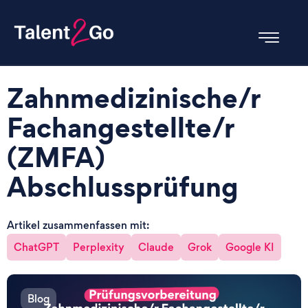
Zahnmedizinische/r
Fachangestellte/r
(ZMFA)
Abschlussprüfung
Artikel zusammenfassen mit:
ChatGPT
Perplexity
Claude
Grok
Google KI
Blog