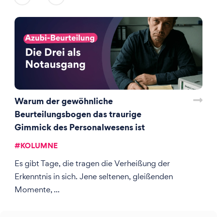
Warum der gewöhnliche
D
Beurteilungsbogen das traurige
A
Gimmick des Personalwesens ist
S
#
KOLUMNE
ns
Es gibt Tage, die tragen die Verheißung der
K
Erkenntnis in sich. Jene seltenen, gleißenden
T
Momente, ...
n