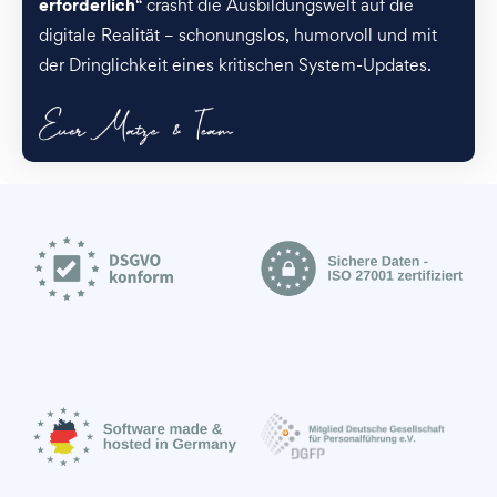
erforderlich
“ crasht die Ausbildungswelt auf die
digitale Realität – schonungslos, humorvoll und mit
der Dringlichkeit eines kritischen System-Updates.