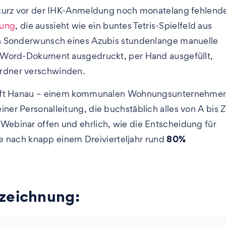
 kurz vor der IHK-Anmeldung noch monatelang fehlend
nung
, die aussieht wie ein buntes Tetris-Spielfeld aus
en Sonderwunsch eines Azubis stundenlange manuelle
s Word-Dokument ausgedruckt, per Hand ausgefüllt,
rdner verschwinden.
chaft Hanau – einem kommunalen Wohnungsunternehme
er Personalleitung, die buchstäblich alles von A bis Z
 Webinar offen und ehrlich, wie die Entscheidung für
80%
ie nach knapp einem Dreivierteljahr rund
fzeichnung: