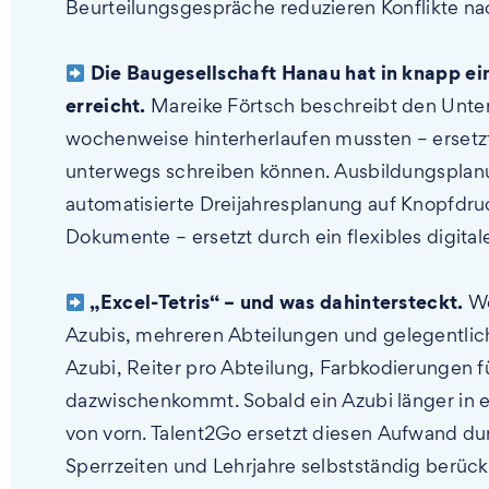
Beurteilungsgespräche reduzieren Konflikte na
Die Baugesellschaft Hanau hat in knapp ei
erreicht.
Mareike Förtsch beschreibt den Unter
wochenweise hinterherlaufen mussten – ersetzt
unterwegs schreiben können. Ausbildungsplanun
automatisierte Dreijahresplanung auf Knopfdr
Dokumente – ersetzt durch ein flexibles digital
„Excel-Tetris“ – und was dahintersteckt.
We
Azubis, mehreren Abteilungen und gelegentlic
Azubi, Reiter pro Abteilung, Farbkodierungen fü
dazwischenkommt. Sobald ein Azubi länger in e
von vorn. Talent2Go ersetzt diesen Aufwand dur
Sperrzeiten und Lehrjahre selbstständig berücks