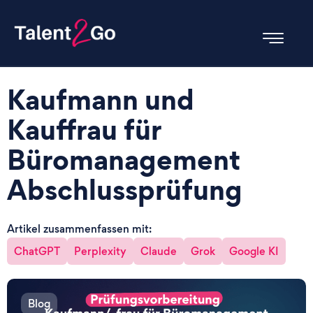
Kaufmann und
Kauffrau für
Büromanagement
Abschlussprüfung
Artikel zusammenfassen mit:
ChatGPT
Perplexity
Claude
Grok
Google KI
Blog